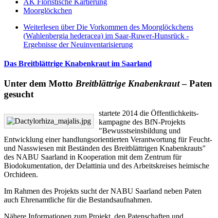
AK Floristische Kartierung
Moorglöckchen
Weiterlesen
über Die Vorkommen des Moorglöckchens
(Wahlenbergia hederacea) im Saar-Ruwer-Hunsrück -
Ergebnisse der Neuinventarisierung
Das Breitblättrige Knabenkraut im Saarland
Unter dem Motto
Breitblättrige Knabenkraut
– Paten
gesucht
startete 2014 die Öffentlich­­keits­­
kampagne des BfN-Projekts
"Bewusstseinsbildung und
Entwicklung einer handlungsorientierten Verantwortung für Feucht-
und Nasswiesen mit Beständen des Breitblättrigen Knabenkrauts"
des NABU Saarland in Kooperation mit dem Zentrum für
Biodokumentation, der Delattinia und des Arbeitskreises heimische
Orchideen.
Im Rahmen des Projekts sucht der NABU Saarland neben Paten
auch Ehrenamtliche für die Bestandsaufnahmen.
Nähere Informationen zum Projekt, den Patenschaften und