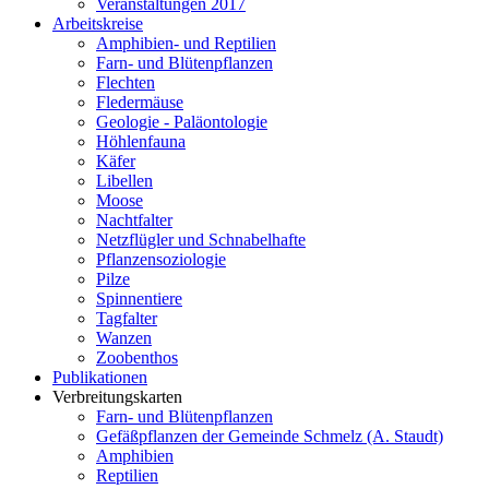
Veranstaltungen 2017
Arbeitskreise
Amphibien- und Reptilien
Farn- und Blütenpflanzen
Flechten
Fledermäuse
Geologie - Paläontologie
Höhlenfauna
Käfer
Libellen
Moose
Nachtfalter
Netzflügler und Schnabelhafte
Pflanzensoziologie
Pilze
Spinnentiere
Tagfalter
Wanzen
Zoobenthos
Publikationen
Verbreitungskarten
Farn- und Blütenpflanzen
Gefäßpflanzen der Gemeinde Schmelz (A. Staudt)
Amphibien
Reptilien