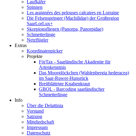
Laufkäfer
Spinnen
Les araignées des pelouses calcaires en Lorraine
Die Felsenspringer (Machilidae) der Großregion
SaarLorLux+
Skorpionsfliegen (Panorpa, Panorpidae)
Schmetterlinge
Netzflügler
Extras
Koordinatenpicker
Projekte
FörTax - Saarländische Akademie für
Artenkenntnis
Das Moorglöckchen (Wahlenbergia hederacea)
im Saar-Ruwer-Hunsrück
Breitblättrige Knabenkraut
GBOL - Barcoding saarländischer
Schmetterlinge
Info
Über die Delattinia
Vorstand
Satzung
Mitgliedschaft
Impressum
Datenschutz