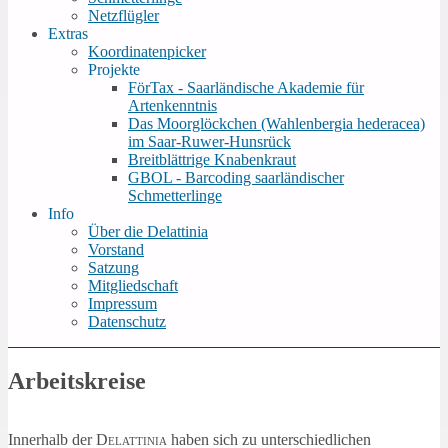
Netzflügler
Extras
Koordinatenpicker
Projekte
FörTax - Saarländische Akademie für
Artenkenntnis
Das Moorglöckchen (Wahlenbergia hederacea)
im Saar-Ruwer-Hunsrück
Breitblättrige Knabenkraut
GBOL - Barcoding saarländischer
Schmetterlinge
Info
Über die Delattinia
Vorstand
Satzung
Mitgliedschaft
Impressum
Datenschutz
Arbeitskreise
Innerhalb der
Delattinia
haben sich zu unterschiedlichen