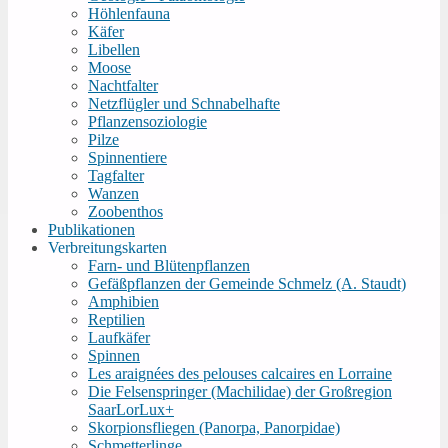
Höhlenfauna
Käfer
Libellen
Moose
Nachtfalter
Netzflügler und Schnabelhafte
Pflanzensoziologie
Pilze
Spinnentiere
Tagfalter
Wanzen
Zoobenthos
Publikationen
Verbreitungskarten
Farn- und Blütenpflanzen
Gefäßpflanzen der Gemeinde Schmelz (A. Staudt)
Amphibien
Reptilien
Laufkäfer
Spinnen
Les araignées des pelouses calcaires en Lorraine
Die Felsenspringer (Machilidae) der Großregion
SaarLorLux+
Skorpionsfliegen (Panorpa, Panorpidae)
Schmetterlinge