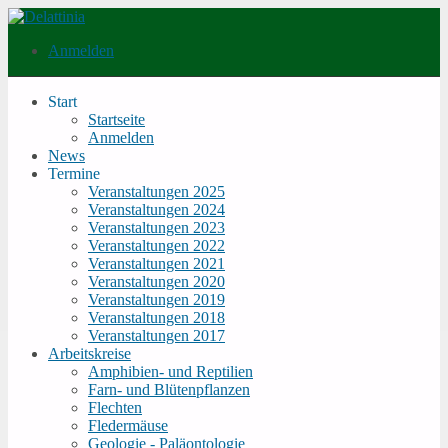
Direkt zum Inhalt
Anmelden
Delattinia
Start
Startseite
Main menu
Anmelden
News
Termine
Veranstaltungen 2025
Veranstaltungen 2024
Veranstaltungen 2023
Veranstaltungen 2022
Veranstaltungen 2021
Veranstaltungen 2020
Veranstaltungen 2019
Veranstaltungen 2018
Veranstaltungen 2017
Arbeitskreise
Amphibien- und Reptilien
Farn- und Blütenpflanzen
Flechten
Fledermäuse
Geologie - Paläontologie