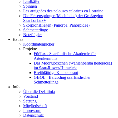
Laufkäfer
Spinnen
Les araignées des pelouses calcaires en Lorraine
Die Felsenspringer (Machilidae) der Großregion
SaarLorLux+
Skorpionsfliegen (Panorpa, Panorpidae)
Schmetterlinge
Netzflügler
Extras
Koordinatenpicker
Projekte
FörTax - Saarländische Akademie für
Artenkenntnis
Das Moorglöckchen (Wahlenbergia hederacea)
im Saar-Ruwer-Hunsrück
Breitblättrige Knabenkraut
GBOL - Barcoding saarländischer
Schmetterlinge
Info
Über die Delattinia
Vorstand
Satzung
Mitgliedschaft
Impressum
Datenschutz