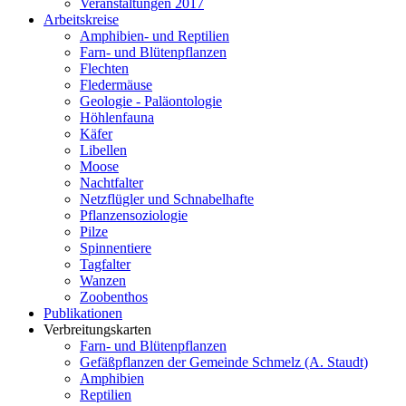
Veranstaltungen 2017
Arbeitskreise
Amphibien- und Reptilien
Farn- und Blütenpflanzen
Flechten
Fledermäuse
Geologie - Paläontologie
Höhlenfauna
Käfer
Libellen
Moose
Nachtfalter
Netzflügler und Schnabelhafte
Pflanzensoziologie
Pilze
Spinnentiere
Tagfalter
Wanzen
Zoobenthos
Publikationen
Verbreitungskarten
Farn- und Blütenpflanzen
Gefäßpflanzen der Gemeinde Schmelz (A. Staudt)
Amphibien
Reptilien