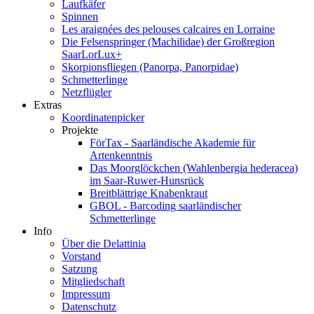
Laufkäfer
Spinnen
Les araignées des pelouses calcaires en Lorraine
Die Felsenspringer (Machilidae) der Großregion
SaarLorLux+
Skorpionsfliegen (Panorpa, Panorpidae)
Schmetterlinge
Netzflügler
Extras
Koordinatenpicker
Projekte
FörTax - Saarländische Akademie für
Artenkenntnis
Das Moorglöckchen (Wahlenbergia hederacea)
im Saar-Ruwer-Hunsrück
Breitblättrige Knabenkraut
GBOL - Barcoding saarländischer
Schmetterlinge
Info
Über die Delattinia
Vorstand
Satzung
Mitgliedschaft
Impressum
Datenschutz