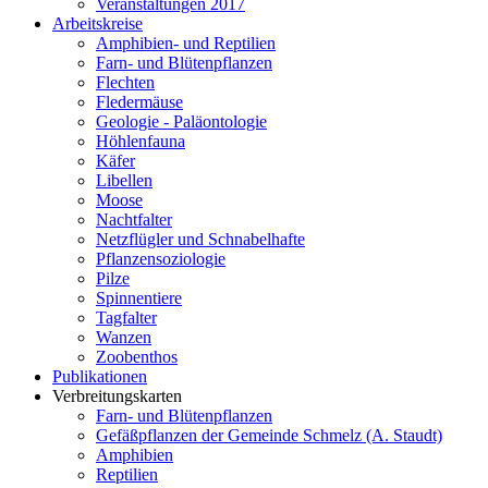
Veranstaltungen 2017
Arbeitskreise
Amphibien- und Reptilien
Farn- und Blütenpflanzen
Flechten
Fledermäuse
Geologie - Paläontologie
Höhlenfauna
Käfer
Libellen
Moose
Nachtfalter
Netzflügler und Schnabelhafte
Pflanzensoziologie
Pilze
Spinnentiere
Tagfalter
Wanzen
Zoobenthos
Publikationen
Verbreitungskarten
Farn- und Blütenpflanzen
Gefäßpflanzen der Gemeinde Schmelz (A. Staudt)
Amphibien
Reptilien