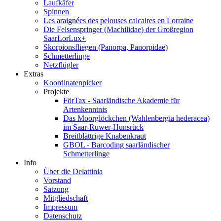
Laufkäfer
Spinnen
Les araignées des pelouses calcaires en Lorraine
Die Felsenspringer (Machilidae) der Großregion
SaarLorLux+
Skorpionsfliegen (Panorpa, Panorpidae)
Schmetterlinge
Netzflügler
Extras
Koordinatenpicker
Projekte
FörTax - Saarländische Akademie für
Artenkenntnis
Das Moorglöckchen (Wahlenbergia hederacea)
im Saar-Ruwer-Hunsrück
Breitblättrige Knabenkraut
GBOL - Barcoding saarländischer
Schmetterlinge
Info
Über die Delattinia
Vorstand
Satzung
Mitgliedschaft
Impressum
Datenschutz