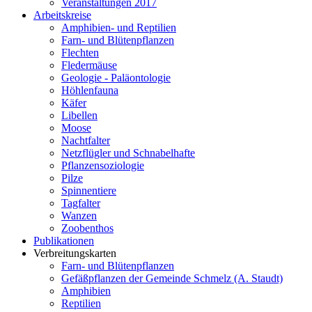
Veranstaltungen 2017
Arbeitskreise
Amphibien- und Reptilien
Farn- und Blütenpflanzen
Flechten
Fledermäuse
Geologie - Paläontologie
Höhlenfauna
Käfer
Libellen
Moose
Nachtfalter
Netzflügler und Schnabelhafte
Pflanzensoziologie
Pilze
Spinnentiere
Tagfalter
Wanzen
Zoobenthos
Publikationen
Verbreitungskarten
Farn- und Blütenpflanzen
Gefäßpflanzen der Gemeinde Schmelz (A. Staudt)
Amphibien
Reptilien