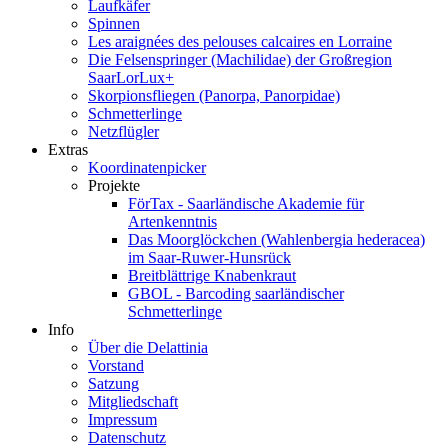
Laufkäfer
Spinnen
Les araignées des pelouses calcaires en Lorraine
Die Felsenspringer (Machilidae) der Großregion
SaarLorLux+
Skorpionsfliegen (Panorpa, Panorpidae)
Schmetterlinge
Netzflügler
Extras
Koordinatenpicker
Projekte
FörTax - Saarländische Akademie für
Artenkenntnis
Das Moorglöckchen (Wahlenbergia hederacea)
im Saar-Ruwer-Hunsrück
Breitblättrige Knabenkraut
GBOL - Barcoding saarländischer
Schmetterlinge
Info
Über die Delattinia
Vorstand
Satzung
Mitgliedschaft
Impressum
Datenschutz