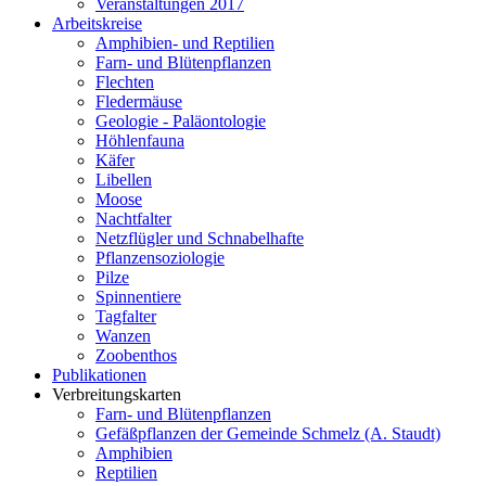
Veranstaltungen 2017
Arbeitskreise
Amphibien- und Reptilien
Farn- und Blütenpflanzen
Flechten
Fledermäuse
Geologie - Paläontologie
Höhlenfauna
Käfer
Libellen
Moose
Nachtfalter
Netzflügler und Schnabelhafte
Pflanzensoziologie
Pilze
Spinnentiere
Tagfalter
Wanzen
Zoobenthos
Publikationen
Verbreitungskarten
Farn- und Blütenpflanzen
Gefäßpflanzen der Gemeinde Schmelz (A. Staudt)
Amphibien
Reptilien