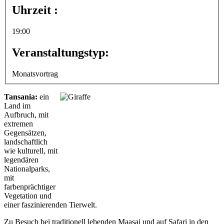
Uhrzeit :
19:00
Veranstaltungstyp:
Monatsvortrag
Tansania:
ein
Land im
Aufbruch, mit
extremen
Gegensätzen,
landschaftlich
wie kulturell, mit
legendären
Nationalparks,
mit
farbenprächtiger
Vegetation und
einer faszinierenden Tierwelt.
Zu Besuch bei traditionell lebenden Maasai und auf Safari in den